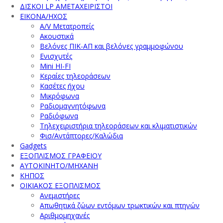
ΔΙΣΚΟΙ LP ΑΜΕΤΑΧΕΙΡΙΣΤΟΙ
ΕΙΚΟΝΑ/ΗΧΟΣ
A/V Μετατροπείς
Ακουστικά
Βελόνες ΠΙΚ-ΑΠ και βελόνες γραμμοφώνου
Ενισχυτές
Mini HI-FI
Κεραίες τηλεοράσεων
Κασέτες ήχου
Μικρόφωνα
Ραδιομαγνητόφωνα
Ραδιόφωνα
Τηλεχειριστήρια τηλεοράσεων και κλιματιστικών
Φισ/Αντάπτορες/Καλώδια
Gadgets
ΕΞΟΠΛΙΣΜΟΣ ΓΡΑΦΕΙΟΥ
ΑΥΤΟΚΙΝΗΤΟ/ΜΗΧΑΝΗ
ΚΗΠΟΣ
ΟΙΚΙΑΚΟΣ ΕΞΟΠΛΙΣΜΟΣ
Ανεμιστήρες
Απωθητικά ζώων εντόμων τρωκτικών και πτηνών
Αριθμομηχανές