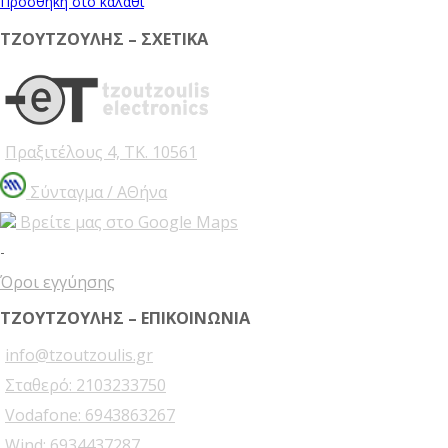
Προσθήκη στο καλάθι
ΤΖΟΥΤΖΟΥΛΗΣ – ΣΧΕΤΙΚΑ
Πραξιτέλους 4, ΤΚ. 10561
Σύνταγμα / ΑΘήνα
Βρείτε μας στο Google Maps
-
Όροι εγγύησης
ΤΖΟΥΤΖΟΥΛΗΣ – ΕΠΙΚΟΙΝΩΝΙΑ
info@tzoutzoulis.gr
Σταθερό: 2103233750
Vodafone: 6943863267
Wind: 6934437287