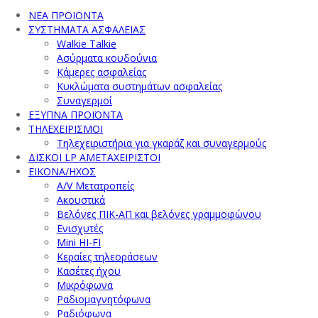
ΝΕΑ ΠΡΟΙΟΝΤΑ
ΣΥΣΤΗΜΑΤΑ ΑΣΦΑΛΕΙΑΣ
Walkie Talkie
Ασύρματα κουδούνια
Κάμερες ασφαλείας
Κυκλώματα συστημάτων ασφαλείας
Συναγερμοί
ΕΞΥΠΝΑ ΠΡΟΪΟΝΤΑ
ΤΗΛΕΧΕΙΡΙΣΜΟΙ
Τηλεχειριστήρια για γκαράζ και συναγερμούς
ΔΙΣΚΟΙ LP ΑΜΕΤΑΧΕΙΡΙΣΤΟΙ
ΕΙΚΟΝΑ/ΗΧΟΣ
A/V Μετατροπείς
Ακουστικά
Βελόνες ΠΙΚ-ΑΠ και βελόνες γραμμοφώνου
Ενισχυτές
Mini HI-FI
Κεραίες τηλεοράσεων
Κασέτες ήχου
Μικρόφωνα
Ραδιομαγνητόφωνα
Ραδιόφωνα