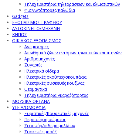
Τηλεχειριστήρια τηλεοράσεων και κλιματιστικών
Φισ/Αντάπτορες/Καλώδια
Gadgets
ΕΞΟΠΛΙΣΜΟΣ ΓΡΑΦΕΙΟΥ
ΑΥΤΟΚΙΝΗΤΟ/ΜΗΧΑΝΗ
ΚΗΠΟΣ
ΟΙΚΙΑΚΟΣ ΕΞΟΠΛΙΣΜΟΣ
Ανεμιστήρες
Απωθητικά ζώων εντόμων τρωκτικών και πτηνών
Αριθμομηχανές
Ζυγαριές
Ηλεκτρικά σίδερα
Ηλεκτρικές σκούπες/σκουπάκια
Ηλεκτρικές συσκευές κουζίνας
Θερμαντικά
Τηλεχειριστήρια γκαραζόπορτας
ΜΟΥΣΙΚΑ ΟΡΓΑΝΑ
ΥΓΕΙΑ/ΟΜΟΡΦΙΑ
Ξυριστικές/Κουρευτικές μηχανές
Περιποίηση σώματος
Σεσουάρ/σίδερα μαλλίων
Συσκευές μασάζ