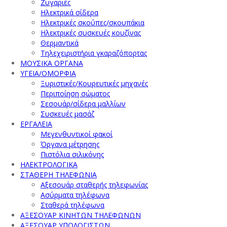
Ζυγαριές
Ηλεκτρικά σίδερα
Ηλεκτρικές σκούπες/σκουπάκια
Ηλεκτρικές συσκευές κουζίνας
Θερμαντικά
Τηλεχειριστήρια γκαραζόπορτας
ΜΟΥΣΙΚΑ ΟΡΓΑΝΑ
ΥΓΕΙΑ/ΟΜΟΡΦΙΑ
Ξυριστικές/Κουρευτικές μηχανές
Περιποίηση σώματος
Σεσουάρ/σίδερα μαλλίων
Συσκευές μασάζ
ΕΡΓΑΛΕΙΑ
Μεγενθυντικοί φακοί
Όργανα μέτρησης
Πιστόλια σιλικόνης
ΗΛΕΚΤΡΟΛΟΓΙΚΑ
ΣΤΑΘΕΡΗ ΤΗΛΕΦΩΝΙΑ
Αξεσουάρ σταθερής τηλεφωνίας
Ασύρματα τηλέφωνα
Σταθερά τηλέφωνα
ΑΞΕΣΟΥΑΡ ΚΙΝΗΤΩΝ ΤΗΛΕΦΩΝΩΝ
ΑΞΕΣΟΥΑΡ ΥΠΟΛΟΓΙΣΤΩΝ