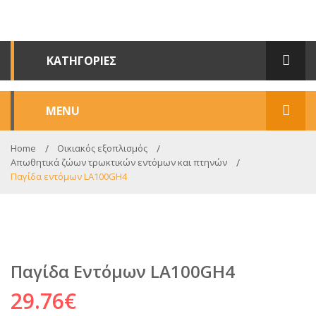
ΚΑΤΗΓΟΡΙΕΣ
MENU
ΑΡΧΙΚΗ
Home
Οικιακός εξοπλισμός
Απωθητικά ζώων τρωκτικών εντόμων και πτηνών
Παγίδα εντόμων LA100GH4
ΣΧΕΤΙΚΑ ΜΕ ΕΜΑΣ
ΚΑΤΑΣΤΗΜΑ
Ο ΛΟΓΑΡΙΑΣΜΟΣ ΜΟΥ
Παγίδα Εντόμων LA100GH4
ΕΠΙΚΟΙΝΩΝΙΑ
29.76
€