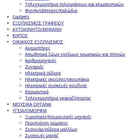
Τηλεχειριστήρια τηλεοράσεων και κλιματιστικών
Φισ/Αντάπτορες/Καλώδια
Gadgets
ΕΞΟΠΛΙΣΜΟΣ ΓΡΑΦΕΙΟΥ
ΑΥΤΟΚΙΝΗΤΟ/ΜΗΧΑΝΗ
ΚΗΠΟΣ
ΟΙΚΙΑΚΟΣ ΕΞΟΠΛΙΣΜΟΣ
Ανεμιστήρες
Απωθητικά ζώων εντόμων τρωκτικών και πτηνών
Αριθμομηχανές
Ζυγαριές
Ηλεκτρικά σίδερα
Ηλεκτρικές σκούπες/σκουπάκια
Ηλεκτρικές συσκευές κουζίνας
Θερμαντικά
Τηλεχειριστήρια γκαραζόπορτας
ΜΟΥΣΙΚΑ ΟΡΓΑΝΑ
ΥΓΕΙΑ/ΟΜΟΡΦΙΑ
Ξυριστικές/Κουρευτικές μηχανές
Περιποίηση σώματος
Σεσουάρ/σίδερα μαλλίων
Συσκευές μασάζ