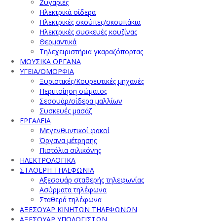
Ζυγαριές
Ηλεκτρικά σίδερα
Ηλεκτρικές σκούπες/σκουπάκια
Ηλεκτρικές συσκευές κουζίνας
Θερμαντικά
Τηλεχειριστήρια γκαραζόπορτας
ΜΟΥΣΙΚΑ ΟΡΓΑΝΑ
ΥΓΕΙΑ/ΟΜΟΡΦΙΑ
Ξυριστικές/Κουρευτικές μηχανές
Περιποίηση σώματος
Σεσουάρ/σίδερα μαλλίων
Συσκευές μασάζ
ΕΡΓΑΛΕΙΑ
Μεγενθυντικοί φακοί
Όργανα μέτρησης
Πιστόλια σιλικόνης
ΗΛΕΚΤΡΟΛΟΓΙΚΑ
ΣΤΑΘΕΡΗ ΤΗΛΕΦΩΝΙΑ
Αξεσουάρ σταθερής τηλεφωνίας
Ασύρματα τηλέφωνα
Σταθερά τηλέφωνα
ΑΞΕΣΟΥΑΡ ΚΙΝΗΤΩΝ ΤΗΛΕΦΩΝΩΝ
ΑΞΕΣΟΥΑΡ ΥΠΟΛΟΓΙΣΤΩΝ