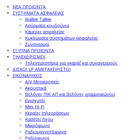
ΝΕΑ ΠΡΟΙΟΝΤΑ
ΣΥΣΤΗΜΑΤΑ ΑΣΦΑΛΕΙΑΣ
Walkie Talkie
Ασύρματα κουδούνια
Κάμερες ασφαλείας
Κυκλώματα συστημάτων ασφαλείας
Συναγερμοί
ΕΞΥΠΝΑ ΠΡΟΪΟΝΤΑ
ΤΗΛΕΧΕΙΡΙΣΜΟΙ
Τηλεχειριστήρια για γκαράζ και συναγερμούς
ΔΙΣΚΟΙ LP ΑΜΕΤΑΧΕΙΡΙΣΤΟΙ
ΕΙΚΟΝΑ/ΗΧΟΣ
A/V Μετατροπείς
Ακουστικά
Βελόνες ΠΙΚ-ΑΠ και βελόνες γραμμοφώνου
Ενισχυτές
Mini HI-FI
Κεραίες τηλεοράσεων
Κασέτες ήχου
Μικρόφωνα
Ραδιομαγνητόφωνα
Ραδιόφωνα