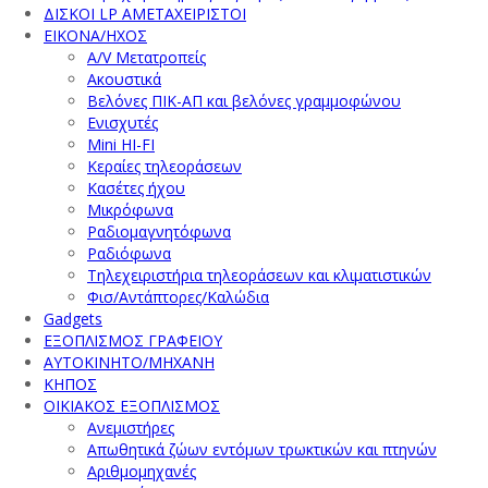
ΔΙΣΚΟΙ LP ΑΜΕΤΑΧΕΙΡΙΣΤΟΙ
ΕΙΚΟΝΑ/ΗΧΟΣ
A/V Μετατροπείς
Ακουστικά
Βελόνες ΠΙΚ-ΑΠ και βελόνες γραμμοφώνου
Ενισχυτές
Mini HI-FI
Κεραίες τηλεοράσεων
Κασέτες ήχου
Μικρόφωνα
Ραδιομαγνητόφωνα
Ραδιόφωνα
Τηλεχειριστήρια τηλεοράσεων και κλιματιστικών
Φισ/Αντάπτορες/Καλώδια
Gadgets
ΕΞΟΠΛΙΣΜΟΣ ΓΡΑΦΕΙΟΥ
ΑΥΤΟΚΙΝΗΤΟ/ΜΗΧΑΝΗ
ΚΗΠΟΣ
ΟΙΚΙΑΚΟΣ ΕΞΟΠΛΙΣΜΟΣ
Ανεμιστήρες
Απωθητικά ζώων εντόμων τρωκτικών και πτηνών
Αριθμομηχανές