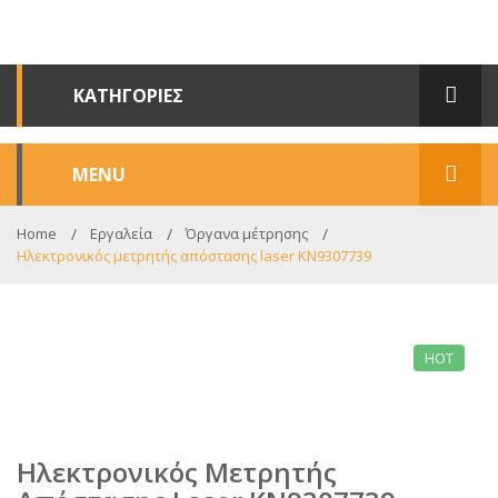
ΚΑΤΗΓΟΡΙΕΣ
MENU
ΑΡΧΙΚΗ
Home
Εργαλεία
Όργανα μέτρησης
Ηλεκτρονικός μετρητής απόστασης laser KN9307739
ΣΧΕΤΙΚΑ ΜΕ ΕΜΑΣ
ΚΑΤΑΣΤΗΜΑ
HOT
Ο ΛΟΓΑΡΙΑΣΜΟΣ ΜΟΥ
ΕΠΙΚΟΙΝΩΝΙΑ
Ηλεκτρονικός Μετρητής