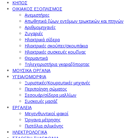
ΚΗΠΟΣ
ΟΙΚΙΑΚΟΣ ΕΞΟΠΛΙΣΜΟΣ
Ανεμιστήρες
Απωθητικά ζώων εντόμων τρωκτικών και πτηνών
Αριθμομηχανές
Ζυγαριές
Ηλεκτρικά σίδερα
Ηλεκτρικές σκούπες/σκουπάκια
Ηλεκτρικές συσκευές κουζίνας
Θερμαντικά
Τηλεχειριστήρια γκαραζόπορτας
ΜΟΥΣΙΚΑ ΟΡΓΑΝΑ
ΥΓΕΙΑ/ΟΜΟΡΦΙΑ
Ξυριστικές/Κουρευτικές μηχανές
Περιποίηση σώματος
Σεσουάρ/σίδερα μαλλίων
Συσκευές μασάζ
ΕΡΓΑΛΕΙΑ
Μεγενθυντικοί φακοί
Όργανα μέτρησης
Πιστόλια σιλικόνης
ΗΛΕΚΤΡΟΛΟΓΙΚΑ