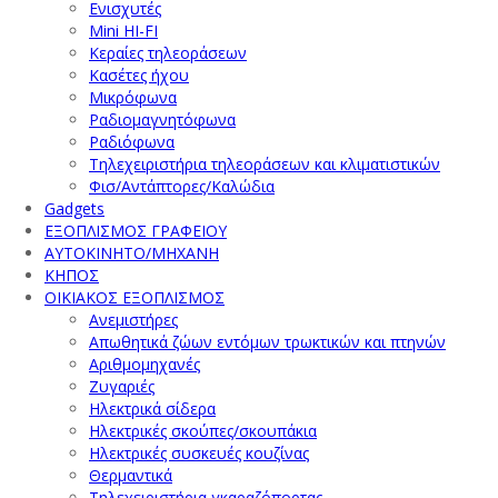
Ενισχυτές
Mini HI-FI
Κεραίες τηλεοράσεων
Κασέτες ήχου
Μικρόφωνα
Ραδιομαγνητόφωνα
Ραδιόφωνα
Τηλεχειριστήρια τηλεοράσεων και κλιματιστικών
Φισ/Αντάπτορες/Καλώδια
Gadgets
ΕΞΟΠΛΙΣΜΟΣ ΓΡΑΦΕΙΟΥ
ΑΥΤΟΚΙΝΗΤΟ/ΜΗΧΑΝΗ
ΚΗΠΟΣ
ΟΙΚΙΑΚΟΣ ΕΞΟΠΛΙΣΜΟΣ
Ανεμιστήρες
Απωθητικά ζώων εντόμων τρωκτικών και πτηνών
Αριθμομηχανές
Ζυγαριές
Ηλεκτρικά σίδερα
Ηλεκτρικές σκούπες/σκουπάκια
Ηλεκτρικές συσκευές κουζίνας
Θερμαντικά
Τηλεχειριστήρια γκαραζόπορτας