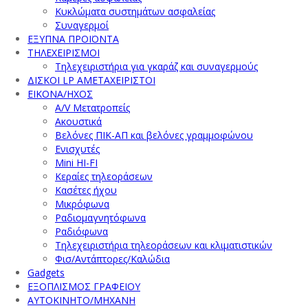
Κυκλώματα συστημάτων ασφαλείας
Συναγερμοί
ΕΞΥΠΝΑ ΠΡΟΪΟΝΤΑ
ΤΗΛΕΧΕΙΡΙΣΜΟΙ
Τηλεχειριστήρια για γκαράζ και συναγερμούς
ΔΙΣΚΟΙ LP ΑΜΕΤΑΧΕΙΡΙΣΤΟΙ
ΕΙΚΟΝΑ/ΗΧΟΣ
A/V Μετατροπείς
Ακουστικά
Βελόνες ΠΙΚ-ΑΠ και βελόνες γραμμοφώνου
Ενισχυτές
Mini HI-FI
Κεραίες τηλεοράσεων
Κασέτες ήχου
Μικρόφωνα
Ραδιομαγνητόφωνα
Ραδιόφωνα
Τηλεχειριστήρια τηλεοράσεων και κλιματιστικών
Φισ/Αντάπτορες/Καλώδια
Gadgets
ΕΞΟΠΛΙΣΜΟΣ ΓΡΑΦΕΙΟΥ
ΑΥΤΟΚΙΝΗΤΟ/ΜΗΧΑΝΗ