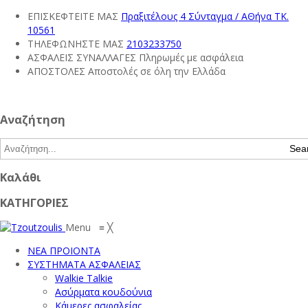
ΕΠΙΣΚΕΦΤΕΙΤΕ ΜΑΣ
Πραξιτέλους 4 Σύνταγμα / ΑΘήνα ΤΚ.
10561
ΤΗΛΕΦΩΝΗΣΤΕ ΜΑΣ
2103233750
ΑΣΦΑΛΕΙΣ ΣΥΝΑΛΛΑΓΕΣ
Πληρωμές με ασφάλεια
ΑΠΟΣΤΟΛΕΣ
Αποστολές σε όλη την Ελλάδα
Αναζήτηση
Sea
Καλάθι
ΚΑΤΗΓΟΡΙΕΣ
Menu
≡
╳
ΝΕΑ ΠΡΟΙΟΝΤΑ
ΣΥΣΤΗΜΑΤΑ ΑΣΦΑΛΕΙΑΣ
Walkie Talkie
Ασύρματα κουδούνια
Κάμερες ασφαλείας