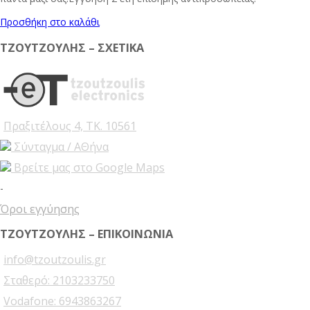
Προσθήκη στο καλάθι
ΤΖΟΥΤΖΟΥΛΗΣ – ΣΧΕΤΙΚΑ
Πραξιτέλους 4, ΤΚ. 10561
Σύνταγμα / ΑΘήνα
Βρείτε μας στο Google Maps
-
Όροι εγγύησης
ΤΖΟΥΤΖΟΥΛΗΣ – ΕΠΙΚΟΙΝΩΝΙΑ
info@tzoutzoulis.gr
Σταθερό: 2103233750
Vodafone: 6943863267