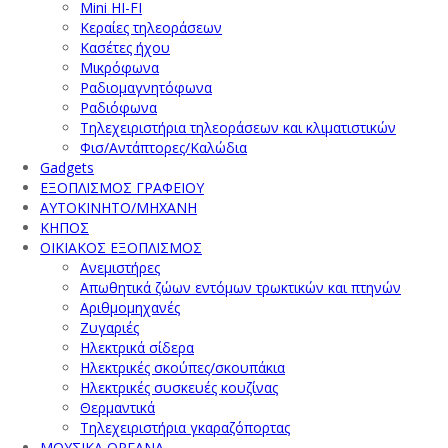
Mini HI-FI
Κεραίες τηλεοράσεων
Κασέτες ήχου
Μικρόφωνα
Ραδιομαγνητόφωνα
Ραδιόφωνα
Τηλεχειριστήρια τηλεοράσεων και κλιματιστικών
Φισ/Αντάπτορες/Καλώδια
Gadgets
ΕΞΟΠΛΙΣΜΟΣ ΓΡΑΦΕΙΟΥ
ΑΥΤΟΚΙΝΗΤΟ/ΜΗΧΑΝΗ
ΚΗΠΟΣ
ΟΙΚΙΑΚΟΣ ΕΞΟΠΛΙΣΜΟΣ
Ανεμιστήρες
Απωθητικά ζώων εντόμων τρωκτικών και πτηνών
Αριθμομηχανές
Ζυγαριές
Ηλεκτρικά σίδερα
Ηλεκτρικές σκούπες/σκουπάκια
Ηλεκτρικές συσκευές κουζίνας
Θερμαντικά
Τηλεχειριστήρια γκαραζόπορτας
ΜΟΥΣΙΚΑ ΟΡΓΑΝΑ