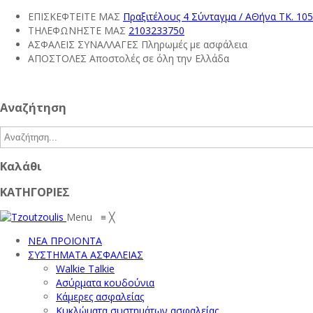
ΕΠΙΣΚΕΦΤΕΙΤΕ ΜΑΣ
Πραξιτέλους 4 Σύνταγμα / ΑΘήνα ΤΚ. 10
ΤΗΛΕΦΩΝΗΣΤΕ ΜΑΣ
2103233750
ΑΣΦΑΛΕΙΣ ΣΥΝΑΛΛΑΓΕΣ
Πληρωμές με ασφάλεια
ΑΠΟΣΤΟΛΕΣ
Αποστολές σε όλη την Ελλάδα
Αναζήτηση
Καλάθι
ΚΑΤΗΓΟΡΙΕΣ
Menu
≡
╳
ΝΕΑ ΠΡΟΙΟΝΤΑ
ΣΥΣΤΗΜΑΤΑ ΑΣΦΑΛΕΙΑΣ
Walkie Talkie
Ασύρματα κουδούνια
Κάμερες ασφαλείας
Κυκλώματα συστημάτων ασφαλείας