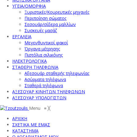
ΥΓΕΙΑ/ΟΜΟΡΦΙΑ
Ξυριστικές/Κουρευτικές μηχανές
Περιποίηση σώματος
Σεσουάρ/σίδερα μαλλίων
Συσκευές μασάζ
ΕΡΓΑΛΕΙΑ
Μεγενθυντικοί φακοί
Όργανα μέτρησης
Πιστόλια σιλικόνης
ΗΛΕΚΤΡΟΛΟΓΙΚΑ
ΣΤΑΘΕΡΗ ΤΗΛΕΦΩΝΙΑ
Αξεσουάρ σταθερής τηλεφωνίας
Ασύρματα τηλέφωνα
Σταθερά τηλέφωνα
ΑΞΕΣΟΥΑΡ ΚΙΝΗΤΩΝ ΤΗΛΕΦΩΝΩΝ
ΑΞΕΣΟΥΑΡ ΥΠΟΛΟΓΙΣΤΩΝ
Menu
≡
╳
ΑΡΧΙΚΗ
ΣΧΕΤΙΚΑ ΜΕ ΕΜΑΣ
ΚΑΤΑΣΤΗΜΑ
Ο ΛΟΓΑΡΙΑΣΜΟΣ ΜΟΥ