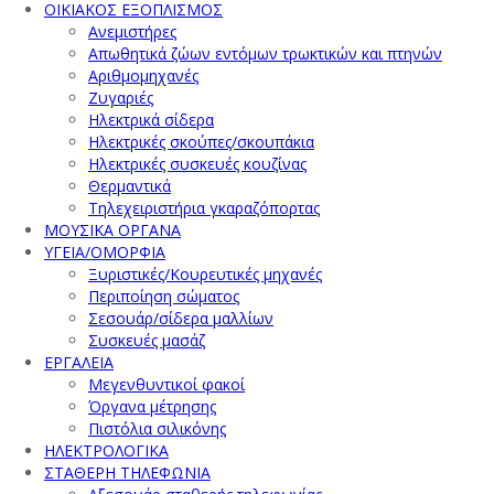
ΟΙΚΙΑΚΟΣ ΕΞΟΠΛΙΣΜΟΣ
Ανεμιστήρες
Απωθητικά ζώων εντόμων τρωκτικών και πτηνών
Αριθμομηχανές
Ζυγαριές
Ηλεκτρικά σίδερα
Ηλεκτρικές σκούπες/σκουπάκια
Ηλεκτρικές συσκευές κουζίνας
Θερμαντικά
Τηλεχειριστήρια γκαραζόπορτας
ΜΟΥΣΙΚΑ ΟΡΓΑΝΑ
ΥΓΕΙΑ/ΟΜΟΡΦΙΑ
Ξυριστικές/Κουρευτικές μηχανές
Περιποίηση σώματος
Σεσουάρ/σίδερα μαλλίων
Συσκευές μασάζ
ΕΡΓΑΛΕΙΑ
Μεγενθυντικοί φακοί
Όργανα μέτρησης
Πιστόλια σιλικόνης
ΗΛΕΚΤΡΟΛΟΓΙΚΑ
ΣΤΑΘΕΡΗ ΤΗΛΕΦΩΝΙΑ