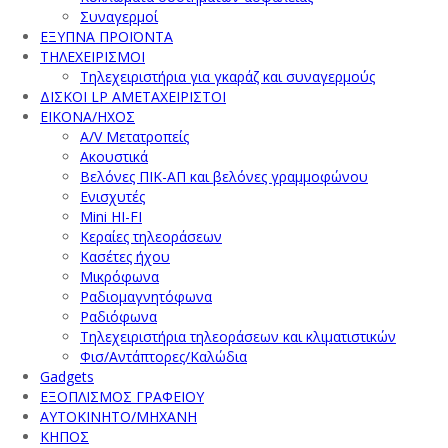
Συναγερμοί
ΕΞΥΠΝΑ ΠΡΟΪΟΝΤΑ
ΤΗΛΕΧΕΙΡΙΣΜΟΙ
Τηλεχειριστήρια για γκαράζ και συναγερμούς
ΔΙΣΚΟΙ LP ΑΜΕΤΑΧΕΙΡΙΣΤΟΙ
ΕΙΚΟΝΑ/ΗΧΟΣ
A/V Μετατροπείς
Ακουστικά
Βελόνες ΠΙΚ-ΑΠ και βελόνες γραμμοφώνου
Ενισχυτές
Mini HI-FI
Κεραίες τηλεοράσεων
Κασέτες ήχου
Μικρόφωνα
Ραδιομαγνητόφωνα
Ραδιόφωνα
Τηλεχειριστήρια τηλεοράσεων και κλιματιστικών
Φισ/Αντάπτορες/Καλώδια
Gadgets
ΕΞΟΠΛΙΣΜΟΣ ΓΡΑΦΕΙΟΥ
ΑΥΤΟΚΙΝΗΤΟ/ΜΗΧΑΝΗ
ΚΗΠΟΣ