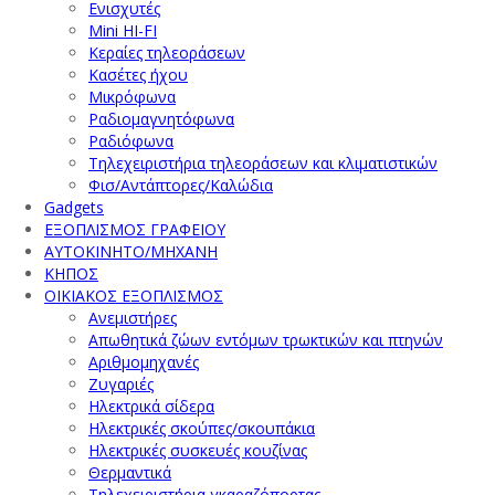
Ενισχυτές
Mini HI-FI
Κεραίες τηλεοράσεων
Κασέτες ήχου
Μικρόφωνα
Ραδιομαγνητόφωνα
Ραδιόφωνα
Τηλεχειριστήρια τηλεοράσεων και κλιματιστικών
Φισ/Αντάπτορες/Καλώδια
Gadgets
ΕΞΟΠΛΙΣΜΟΣ ΓΡΑΦΕΙΟΥ
ΑΥΤΟΚΙΝΗΤΟ/ΜΗΧΑΝΗ
ΚΗΠΟΣ
ΟΙΚΙΑΚΟΣ ΕΞΟΠΛΙΣΜΟΣ
Ανεμιστήρες
Απωθητικά ζώων εντόμων τρωκτικών και πτηνών
Αριθμομηχανές
Ζυγαριές
Ηλεκτρικά σίδερα
Ηλεκτρικές σκούπες/σκουπάκια
Ηλεκτρικές συσκευές κουζίνας
Θερμαντικά
Τηλεχειριστήρια γκαραζόπορτας