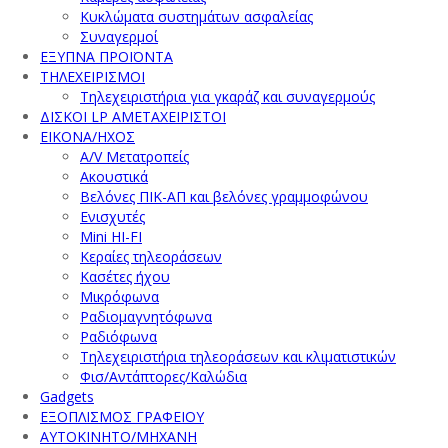
Κυκλώματα συστημάτων ασφαλείας
Συναγερμοί
ΕΞΥΠΝΑ ΠΡΟΪΟΝΤΑ
ΤΗΛΕΧΕΙΡΙΣΜΟΙ
Τηλεχειριστήρια για γκαράζ και συναγερμούς
ΔΙΣΚΟΙ LP ΑΜΕΤΑΧΕΙΡΙΣΤΟΙ
ΕΙΚΟΝΑ/ΗΧΟΣ
A/V Μετατροπείς
Ακουστικά
Βελόνες ΠΙΚ-ΑΠ και βελόνες γραμμοφώνου
Ενισχυτές
Mini HI-FI
Κεραίες τηλεοράσεων
Κασέτες ήχου
Μικρόφωνα
Ραδιομαγνητόφωνα
Ραδιόφωνα
Τηλεχειριστήρια τηλεοράσεων και κλιματιστικών
Φισ/Αντάπτορες/Καλώδια
Gadgets
ΕΞΟΠΛΙΣΜΟΣ ΓΡΑΦΕΙΟΥ
ΑΥΤΟΚΙΝΗΤΟ/ΜΗΧΑΝΗ