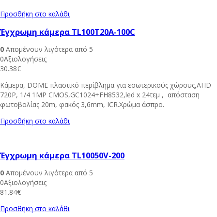
Προσθήκη στο καλάθι
Έγχρωμη κάμερα TL100T20A-100C
0
Απομένουν λιγότερα από 5
0Αξιολογήσεις
30.38
€
Κάμερα, DOME πλαστικό περίβλημα για εσωτερικούς χώρους,AHD
720P, 1/4 1MP CMOS,GC1024+FH8532,led x 24τεμ , απόσταση
φωτοβολίας 20m, φακός 3,6mm, ICR.Χρώμα άσπρο.
Προσθήκη στο καλάθι
Έγχρωμη κάμερα TL10050V-200
0
Απομένουν λιγότερα από 5
0Αξιολογήσεις
81.84
€
Προσθήκη στο καλάθι