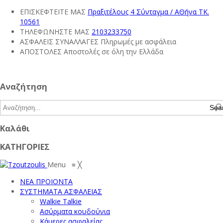
ΕΠΙΣΚΕΦΤΕΙΤΕ ΜΑΣ
Πραξιτέλους 4 Σύνταγμα / ΑΘήνα ΤΚ.
10561
ΤΗΛΕΦΩΝΗΣΤΕ ΜΑΣ
2103233750
ΑΣΦΑΛΕΙΣ ΣΥΝΑΛΛΑΓΕΣ
Πληρωμές με ασφάλεια
ΑΠΟΣΤΟΛΕΣ
Αποστολές σε όλη την Ελλάδα
Αναζήτηση
Sea
Καλάθι
ΚΑΤΗΓΟΡΙΕΣ
Menu
≡
╳
ΝΕΑ ΠΡΟΙΟΝΤΑ
ΣΥΣΤΗΜΑΤΑ ΑΣΦΑΛΕΙΑΣ
Walkie Talkie
Ασύρματα κουδούνια
Κάμερες ασφαλείας