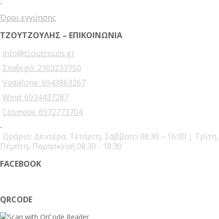
-
Όροι εγγύησης
ΤΖΟΥΤΖΟΥΛΗΣ – ΕΠΙΚΟΙΝΩΝΙΑ
info@tzoutzoulis.gr
Σταθερό: 2103233750
Vodafone: 6943863267
Wind: 6934437287
Cosmote: 6972773704
-
Ωράριο: Δευτέρα, Τετάρτη, Σάββατο 08:30 – 16:00 | Τρίτη,
Πέμπτη, Παρασκευή 08:30 - 18:30
FACEBOOK
QRCODE