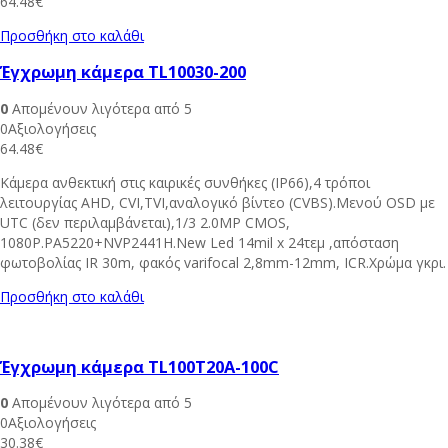
64.48
€
Προσθήκη στο καλάθι
Έγχρωμη κάμερα TL10030-200
0
Απομένουν λιγότερα από 5
0Αξιολογήσεις
64.48
€
Κάμερα ανθεκτική στις καιρικές συνθήκες (IP66),4 τρόποι
λειτουργίας AHD, CVI,TVI,αναλογικό βίντεο (CVBS).Μενού OSD με
UTC (δεν περιλαμβάνεται),1/3 2.0MP CMOS,
1080P.PA5220+NVP2441H.New Led 14mil x 24τεμ ,απόσταση
φωτοβολίας IR 30m, φακός varifocal 2,8mm-12mm, ICR.Χρώμα γκρι.
Προσθήκη στο καλάθι
Έγχρωμη κάμερα TL100T20A-100C
0
Απομένουν λιγότερα από 5
0Αξιολογήσεις
30.38
€