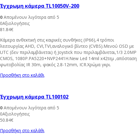
Έγχρωμη κάμερα TL10050V-200
0
Απομένουν λιγότερα από 5
0Αξιολογήσεις
81.84
€
Κάμερα ανθεκτική στις καιρικές συνθήκες (IP66),4 τρόποι
λειτουργίας AHD, CVI,TVI,αναλογικό βίντεο (CVBS).Μενού OSD με
UTC (δεν περιλαμβάνεται) ή Joystick που περιλαμβάνεται,1/3 2.0MP
CMOS, 1080P.PA5220+NVP2441H.New Led 14mil x42τεμ ,απόσταση
φωτοβολίας IR 30m, φακός 2.8-12mm, ICR.Χρώμα γκρι.
Προσθήκη στο καλάθι
Έγχρωμη κάμερα TL100102
0
Απομένουν λιγότερα από 5
0Αξιολογήσεις
50.84
€
Προσθήκη στο καλάθι