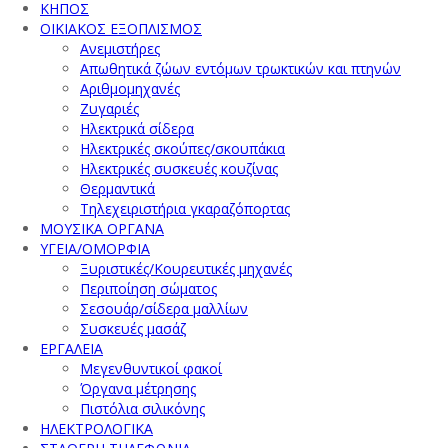
ΚΗΠΟΣ
ΟΙΚΙΑΚΟΣ ΕΞΟΠΛΙΣΜΟΣ
Ανεμιστήρες
Απωθητικά ζώων εντόμων τρωκτικών και πτηνών
Αριθμομηχανές
Ζυγαριές
Ηλεκτρικά σίδερα
Ηλεκτρικές σκούπες/σκουπάκια
Ηλεκτρικές συσκευές κουζίνας
Θερμαντικά
Τηλεχειριστήρια γκαραζόπορτας
ΜΟΥΣΙΚΑ ΟΡΓΑΝΑ
ΥΓΕΙΑ/ΟΜΟΡΦΙΑ
Ξυριστικές/Κουρευτικές μηχανές
Περιποίηση σώματος
Σεσουάρ/σίδερα μαλλίων
Συσκευές μασάζ
ΕΡΓΑΛΕΙΑ
Μεγενθυντικοί φακοί
Όργανα μέτρησης
Πιστόλια σιλικόνης
ΗΛΕΚΤΡΟΛΟΓΙΚΑ