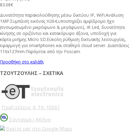
83.08
€
Δυνατότητα παρακολούθησης μέσω δικτύου IP, WiFi.Ανάλυση
1MP.Συμπίεση εικόνας Η264,υποστηρίζει αμφίδρομο ήχο
(ενσωματωμένο μικρόφωνο & μεγάφωνο), IR Led, δυνατότητα
κίνησης σε οριζόντιο και κατακόρυφο άξονα, υποδοχή για
κάρτα μνήμης Micro SD.Εύκολη ρύθμιση δικτυακής λειτουργίας,
εφαρμογή για smartphones και σταθερό cloud server. Διαστάσεις
110x127mm.Παράγεται από την Foscam.
Προσθήκη στο καλάθι
ΤΖΟΥΤΖΟΥΛΗΣ – ΣΧΕΤΙΚΑ
Πραξιτέλους 4, ΤΚ. 10561
Σύνταγμα / ΑΘήνα
Βρείτε μας στο Google Maps