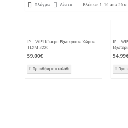
Πλέγμα
Λίστα
Βλέπετε 1–16 από 26 α
IP – WIFI Kάμερα Εξωτερικού Χώρου
IP – WI
TLXM-3220
Εξωτερ
59.00
€
54.99
Προσθήκη στο καλάθι
Προσ