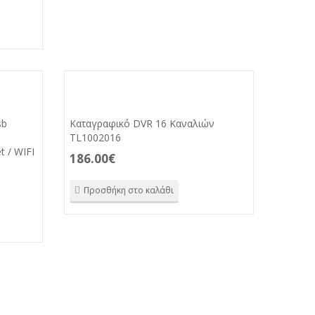
sb
Καταγραφικό DVR 16 Καναλιών
TL1002016
t / WIFI
186.00
€
Προσθήκη στο καλάθι