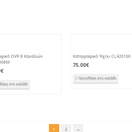
αφικό DVR 8 Καναλιών
Καταγραφικό Ήχου CL420100
008M
75.00
€
9
€
Προσθήκη στο καλάθι
θήκη στο καλάθι
1
2
→